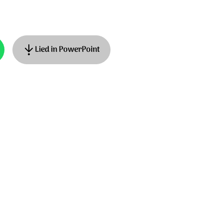
Lied in PowerPoint
iams - oorspr. titel: Glory to God - Ned.
toration Music/Smallstonemediasongs.com