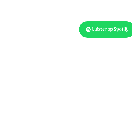
en pijn.
Christus is:
Luister op Spotify
aam:
Tekst en muziek: Mark Will
!
tekst: Jan Visser © Res
en pijn.
Christus is: