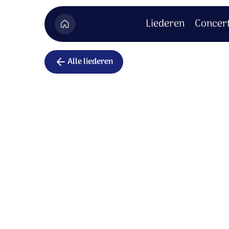
Liederen
Concer
Alle liederen
Glorie aan
Glorie aan God.
Lof zij de Heer, Hem komt toe alle eer.
Hij's het Lam dat regeert tot in eeuwigheid.
Zijn woord is macht, heeft ons vrijheid geb
Wij aanbidden, wij knielen voor Jezus.