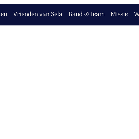
ten
Vrienden van Sela
Band & team
Missie
W
 God
racht.