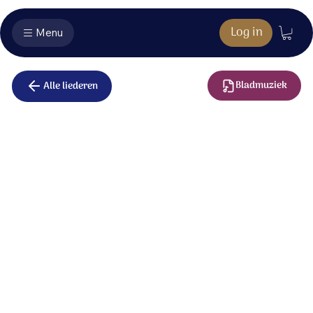
Log in
Menu
Bladmuziek
Alle liederen
Eén woord is
genoeg
Jezus, wij richten heel ons hart op U.
Naar wie anders kunnen wij gaan?
Help ons, wij zijn nergens zonder U.
Wees bewogen en raak ons aan.