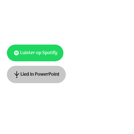
Luister op Spotify
Lied in PowerPoint
Tekst: Harold ten Cate, muziek: Anneke van Dijk-Quist,
James MacMillan. © 2019 Stichting Sela Music /
Smallstonemediasongs.com