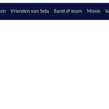
ten
Vrienden van Sela
Band & team
Missie
W
ding