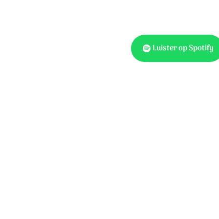
Luister op Spotify
Ook te vinden 
Opwekking 671
Tekst: Elbert Smelt. Muzie
© Stichting Sela Music