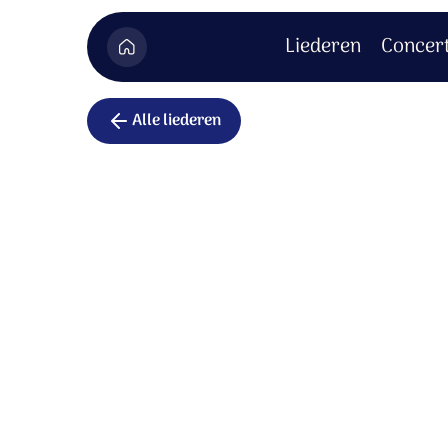
Liederen
Concer
Alle liederen
Lof aanbid
U schiep de zon en maan en
sterrenpracht.
Vader, U bent het geheim van het
leven,
alles toont Uw macht.