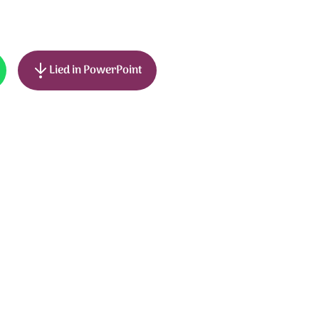
Lied in PowerPoint
als
k: Adrian Roest en Elbert Smelt.