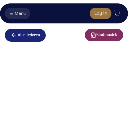
Log in
Menu
Bladmuziek
Alle liederen
Goed om hier
te zijn
Zing met ons mee en vier hoe God door mensen werkt;
samengeroepen hier in deze kerk,
waar wordt gedoopt, begraven en getrouwd;
en wij belijden dat Hij van ons houdt.