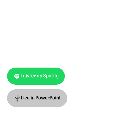
Zij zijn ons voorgegaan.
Wij sluiten ons bij hen aan.
U bent van alle tijden, God.
Luister op Spotify
Lied in PowerPoint
Tekst en muziek: Matthijn Buwalda en Lars Gerfen. ©