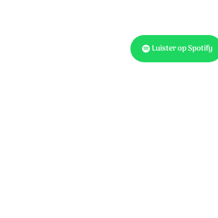
Luister op Spotify
Tekst: Harold ten Cate. 
Sela Music