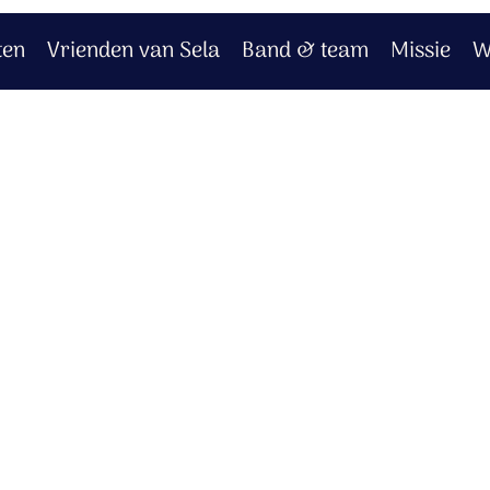
ten
Vrienden van Sela
Band & team
Missie
W
ond