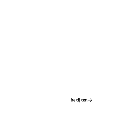
Ontdek het hele album
bekijken