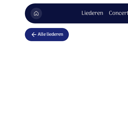
Liederen
Concer
Alle liederen
Heilige gr
Heilig God,
die uw glorie aan de hemel toont
en de klanken van ons lied bewoont,
U ontmoet ons hier.
In uw licht