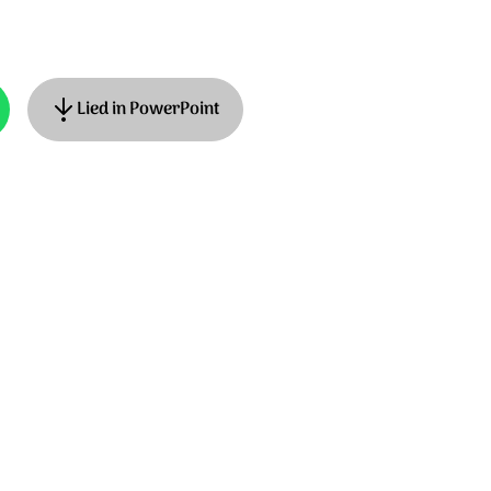
Lied in PowerPoint
Muziek: James MacMillan. © 2023 Stichting