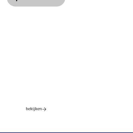
Tekst: Roeland Smith Muziek: Peter Dijkstra © 2026
Stichting Sela Music
Ontdek het hele album
bekijken