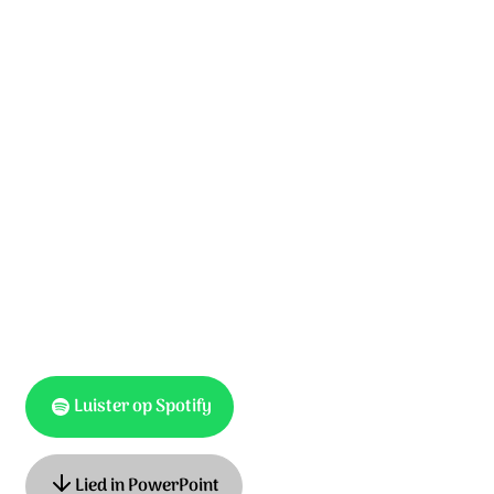
laat het leven weer beginnen.
De dood is niet het einde.
Het leven zal voor eeuwig zijn.
Het licht zal blijven schijnen.
We leven voor de eeuwigheid.
Jezus, nieuw leven komt van U.
Jezus, nieuw leven hoort bij U.
Luister op Spotify
Lied in PowerPoint