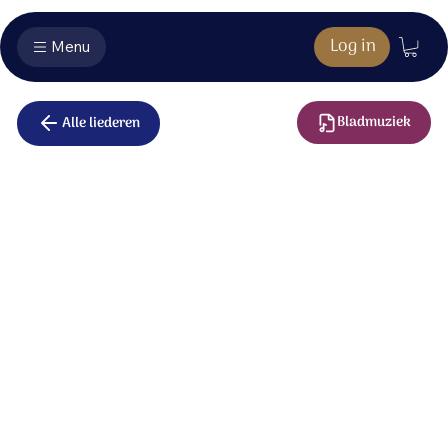
Log in
Menu
Bladmuziek
Alle liederen
Het nieuwe
leven
In het donker van de aarde
ligt de redder stil verborgen,
tot de liefde van zijn Vader
Hem weer opwekt in de morgen.