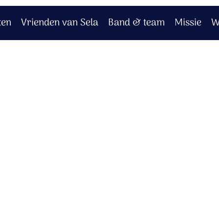
ten
Vrienden van Sela
Band & team
Missie
W
.