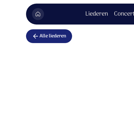
Liederen
Concer
Alle liederen
Crucifixus
Christus de Heer, gekruisigd en begraven;
Christus de Heer, gekruisigd en begraven;
Hij heeft geleden.
Hij heeft geleden, is gekruisigd en begraven
God uit God, Licht uit Licht;
God uit God, Licht uit Licht;