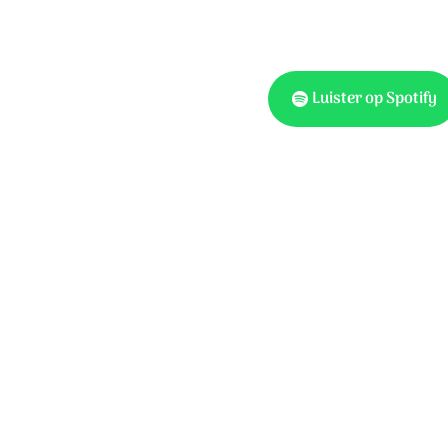
Luister op Spotify
Tekst: Hans Maat Muziek
Koor: Ars Musica Kamer
© 2026 Stichting Sela Mu