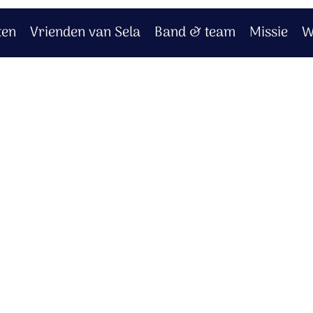
ten
Vrienden van Sela
Band & team
Missie
W
n
r zijn Woord.