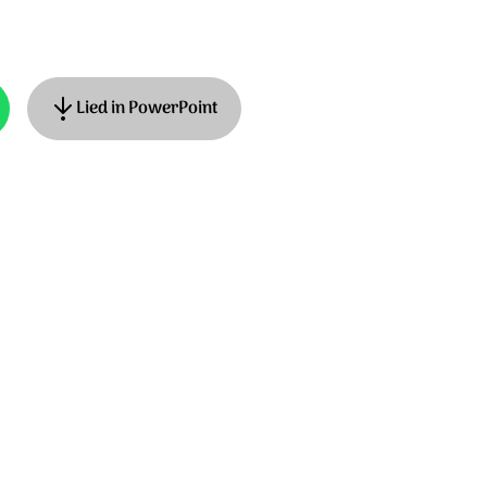
Lied in PowerPoint
el Koning en Luca Genta. © 2008 Small