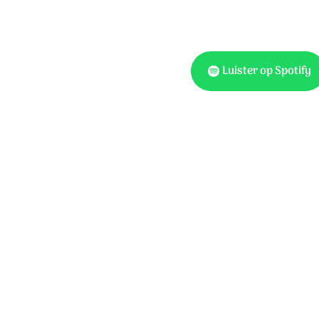
Luister op Spotify
r zijn Woord.
Tekst: NBV. Muziek: Marc
Stone Media
.