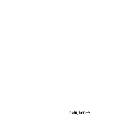
op zijn heilige naam vertrouwen wij.
Op zijn heilige naam vertrouwen wij.
Ontdek het hele album
bekijken