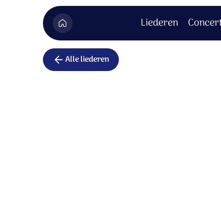
Liederen
Concer
Alle liederen
Verwachte
Ik zie uit naar de Heer.
Ik zie uit naar de Heer.
Mijn ziel ziet uit naar Hem en verlangt naa
Wij verwachten vol verlangen de Heer.
Hij is onze hulp en ons schild.