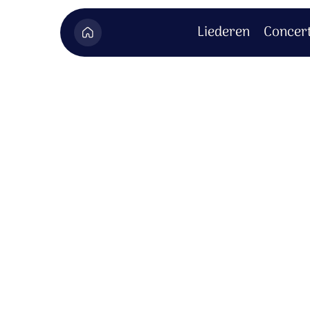
Liederen
Concer
Muziekboek 
Hier vind je het bonusmateriaal dat hoo
Om dit bonusmateriaal te bekijken moet je zijn inge