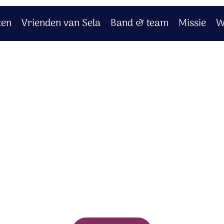
ten
Vrienden van Sela
Band & team
Missie
W
extra's - Votum
rt bij jouw aankoop.
logd.