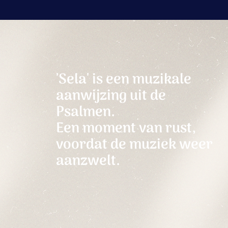
'Sela' is een muzikale
aanwijzing uit de
Psalmen.
Een moment van rust,
voordat de muziek weer
aanzwelt.