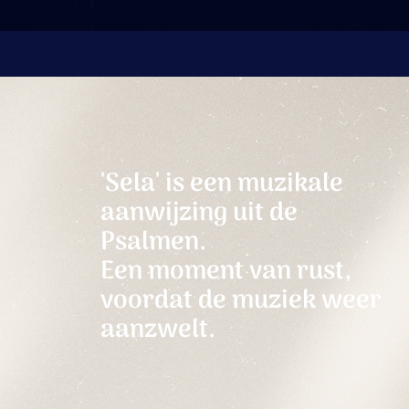
'Sela' is een muzikale
aanwijzing uit de
Psalmen.
Een moment van rust,
voordat de muziek weer
aanzwelt.