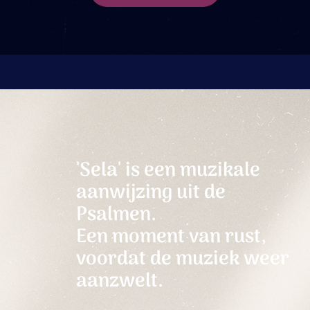
'Sela' is een muzikale
aanwijzing uit de
Psalmen.
Een moment van rust,
voordat de muziek weer
aanzwelt.