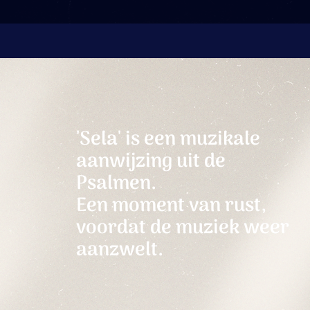
'Sela' is een muzikale
aanwijzing uit de
Psalmen.
Een moment van rust,
voordat de muziek weer
aanzwelt.