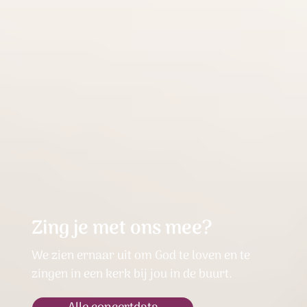
Zing je met ons mee?
We zien ernaar uit om God te loven en te
zingen in een kerk bij jou in de buurt.