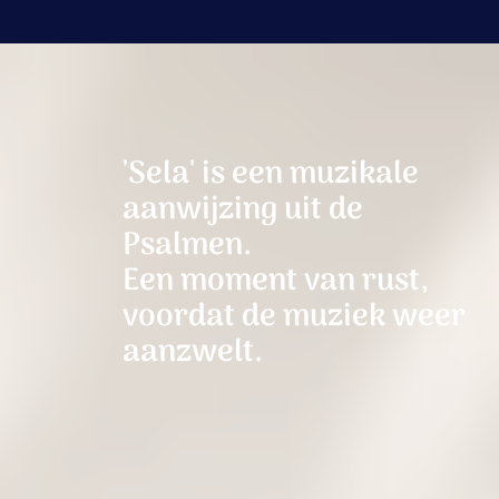
'Sela' is een muzikale
aanwijzing uit de
Psalmen.
Een moment van rust,
voordat de muziek weer
aanzwelt.