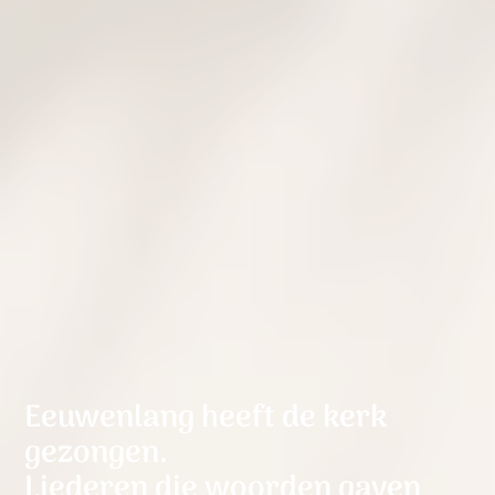
Eeuwenlang heeft de kerk
gezongen.
Liederen die woorden gaven