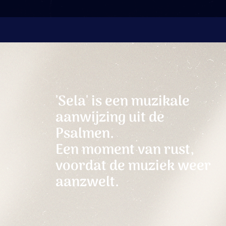
'Sela' is een muzikale
aanwijzing uit de
Psalmen.
Een moment van rust,
voordat de muziek weer
aanzwelt.