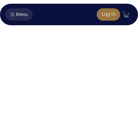
Log in
Menu
Muziekboek
extra's - Gloria
Hier vind je het bonusmateriaal dat hoort bij jouw
aankoop.