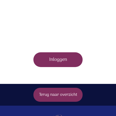
Om dit bonusmateriaal te bekijken moet je zijn
ingelogd.
Inloggen
Terug naar overzicht