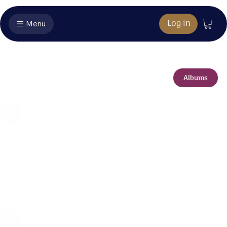
Log in
Menu
Liederen
Albums
📱 Voor iPhone &
iPad
Nieuw: de Sela Bladmuziek-app