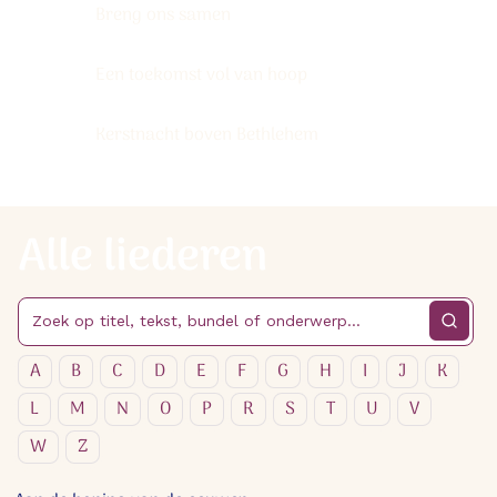
Breng ons samen
Een toekomst vol van hoop
Kerstnacht boven Bethlehem
Alle liederen
A
B
C
D
E
F
G
H
I
J
K
L
M
N
O
P
R
S
T
U
V
W
Z