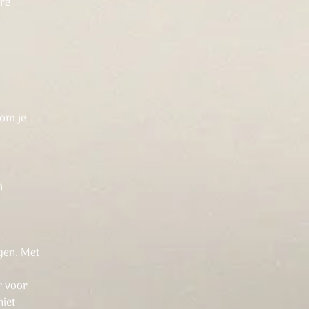
ere
 om je
n
gen. Met
r voor
niet