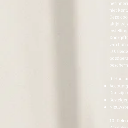
herinner
niet kent
Deze cook
altijd wi
Instelli
Doorgift
van hun 
EU. Beid
goedgeke
bescher
9. Hoe l
Accountge
Dan zijn
Bestelgeg
Nieuwsbr
10. Dele
We delen 