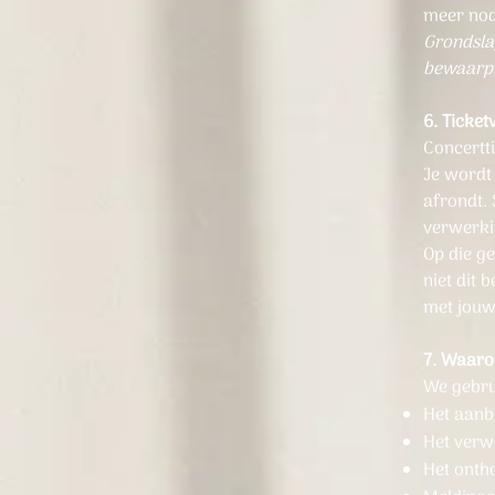
meer nodi
Grondsla
bewaarpl
6. Ticket
Concertt
Je wordt
afrondt.
verwerki
Op die g
niet dit 
met jou
7. Waaro
We gebru
Het aanb
Het verw
Het onth