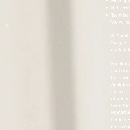
Meldinge
Het verst
Technisc
We verko
8. Cooki
We gebru
content t
Functione
zoals in
hiervoor 
Analytisc
mensen d
afhaken.
Grondsla
Remarket
cookies 
en Faceb