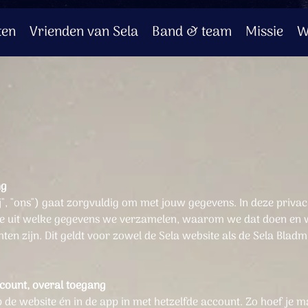
ten
Vrienden van Sela
Band & team
Missie
W
ng
j", "ons") gaat zorgvuldig om met jouw gegevens. In deze privac
e uit welke gegevens we verzamelen, waarom we dat doen en 
ten zijn. Dit geldt voor zowel de Sela website als de Sela Blad
ccount, overal toegang
p de website én in de app in met hetzelfde account. Zo hoef je 