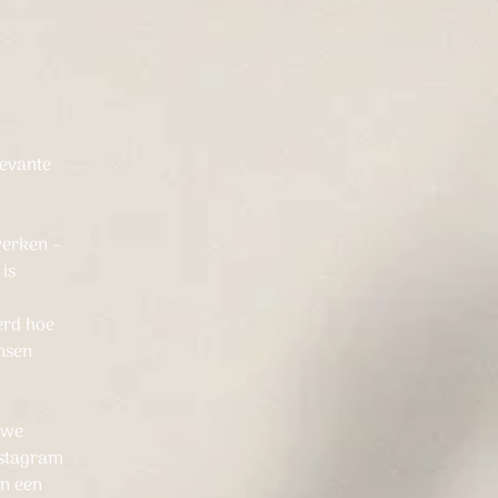
levante
werken –
 is
erd hoe
ensen
 we
nstagram
an een