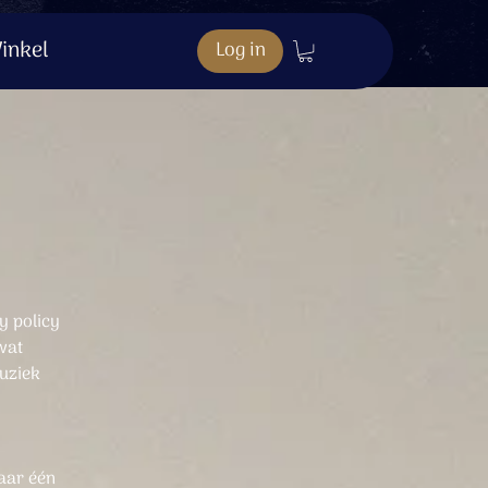
inkel
Log in
y policy
wat
muziek
maar één