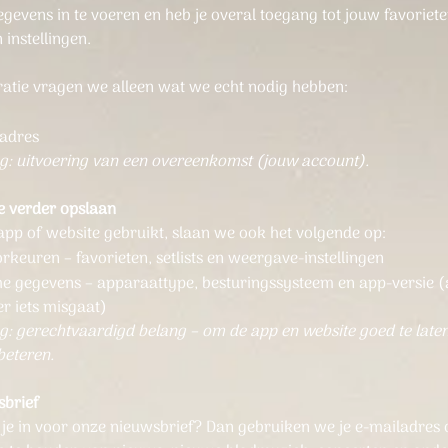
egevens in te voeren en heb je overal toegang tot jouw favoriete
n instellingen.
tratie vragen we alleen wat we echt nodig hebben:
ladres
g: uitvoering van een overeenkomst (jouw account).
e verder opslaan
 app of website gebruikt, slaan we ook het volgende op:
keuren – favorieten, setlists en weergave-instellingen
he gegevens – apparaattype, besturingssysteem en app-versie (
er iets misgaat)
g: gerechtvaardigd belang – om de app en website goed te lat
beteren.
sbrief
e je in voor onze nieuwsbrief? Dan gebruiken we je e-mailadres