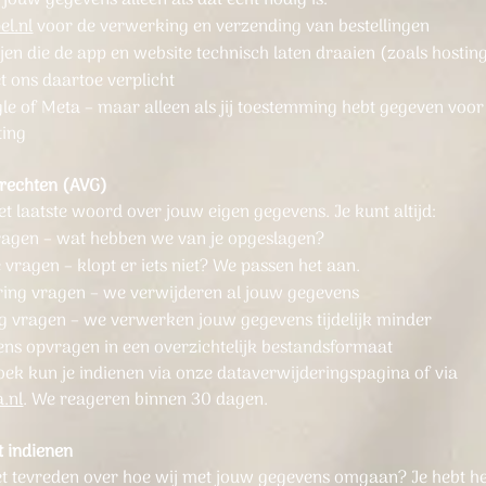
el.nl
voor de verwerking en verzending van bestellingen
jen die de app en website technisch laten draaien (zoals hostin
t ons daartoe verplicht
le of Meta – maar alleen als jij toestemming hebt gegeven voor
ting
 rechten (AVG)
het laatste woord over jouw eigen gegevens. Je kunt altijd:
ragen – wat hebben we van je opgeslagen?
 vragen – klopt er iets niet? We passen het aan.
ring vragen – we verwijderen al jouw gegevens
g vragen – we verwerken jouw gegevens tijdelijk minder
ens opvragen in een overzichtelijk bestandsformaat
oek kun je indienen via onze dataverwijderingspagina of via
.nl
. We reageren binnen 30 dagen.
t indienen
iet tevreden over hoe wij met jouw gegevens omgaan? Je hebt he