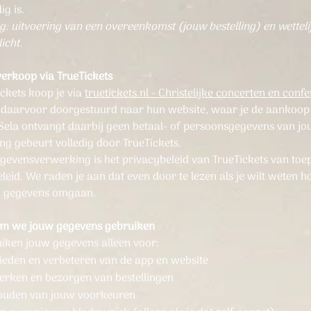
g is.
g: uitvoering van een overeenkomst (jouw bestelling) en wetteli
icht.
verkoop via TrueTickets
ickets koop je via
truetickets.nl - Christelijke concerten en confe
 daarvoor doorgestuurd naar hun website, waar je de aankoop
 Sela ontvangt daarbij geen betaal- of persoonsgegevens van jo
ng gebeurt volledig door TrueTickets.
egevensverwerking is het privacybeleid van TrueTickets van toe
beleid. We raden je aan dat even door te lezen als je wilt weten ho
w gegevens omgaan.
m we jouw gegevens gebruiken
iken jouw gegevens alleen voor:
ieden en verbeteren van de app en website
erken en bezorgen van bestellingen
ouden van jouw voorkeuren