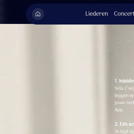
Liederen
Concer
1. Inleidi
Sela ("wi
leggen w
jouw rech
App.
2. Eén a
Je logt o