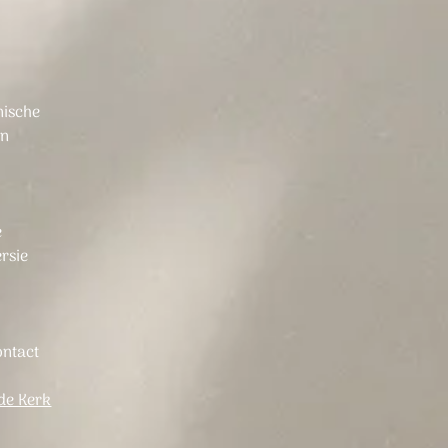
nische
en
e
ersie
ontact
 de Kerk