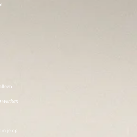
n,
alleen
en werken
 om je op