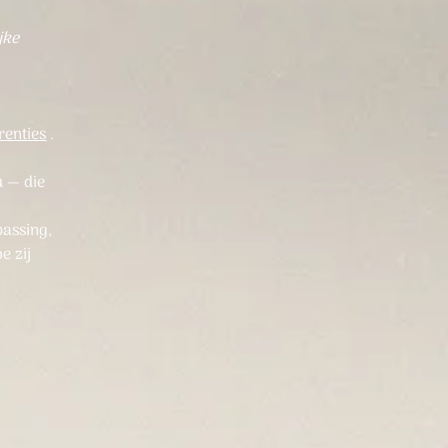
jke
renties
.
u — die
passing,
e zij