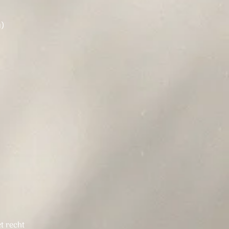
g)
t recht