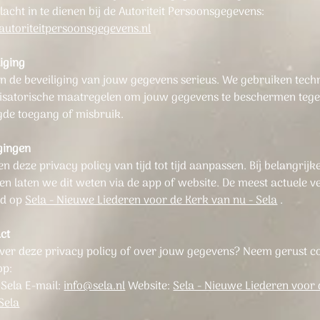
acht in te dienen bij de Autoriteit Persoonsgegevens:
autoriteitpersoonsgegevens.nl
liging
 de beveiliging van jouw gegevens serieus. We gebruiken tech
isatorische maatregelen om jouw gegevens te beschermen teg
de toegang of misbruik.
igingen
 deze privacy policy van tijd tot tijd aanpassen. Bij belangrijk
en laten we dit weten via de app of website. De meest actuele v
ijd op
Sela - Nieuwe Liederen voor de Kerk van nu - Sela
.
act
ver deze privacy policy of over jouw gegevens? Neem gerust c
op:
 Sela E-mail:
info@sela.nl
Website:
Sela - Nieuwe Liederen voor
Sela