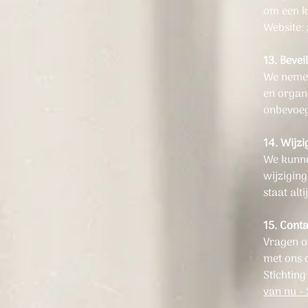
om een kl
Website:
13. Bevei
We nemen
en organ
onbevoeg
14. Wijz
We kunnen
wijziging
staat alt
15. Cont
Vragen o
met ons 
Stichting
van nu - 