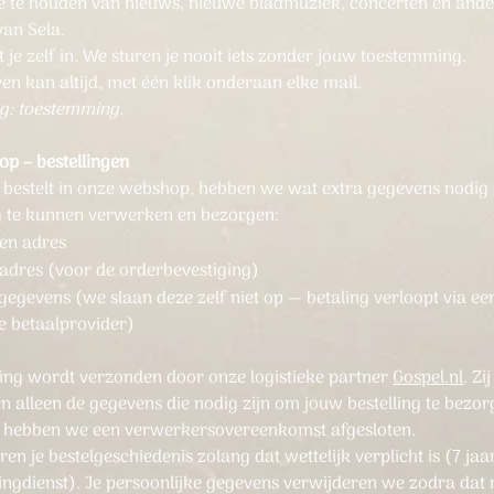
e te houden van nieuws, nieuwe bladmuziek, concerten en and
van Sela.
ft je zelf in. We sturen je nooit iets zonder jouw toestemming.
ven kan altijd, met één klik onderaan elke mail.
g: toestemming.
op – bestellingen
ts bestelt in onze webshop, hebben we wat extra gegevens nodig
ng te kunnen verwerken en bezorgen:
en adres
ladres (voor de orderbevestiging)
gegevens (we slaan deze zelf niet op — betaling verloopt via ee
de betaalprovider)
lling wordt verzonden door onze logistieke partner
Gospel.nl
. Zij
n alleen de gegevens die nodig zijn om jouw bestelling te bezor
hebben we een verwerkersovereenkomst afgesloten.
n je bestelgeschiedenis zolang dat wettelijk verplicht is (7 jaa
ingdienst). Je persoonlijke gegevens verwijderen we zodra dat 