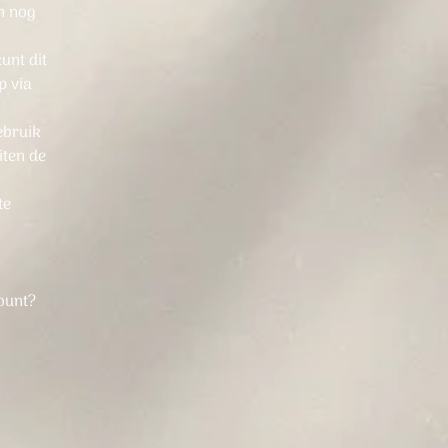
en nog
unt dit
p via
ebruik
iten de
te
count?