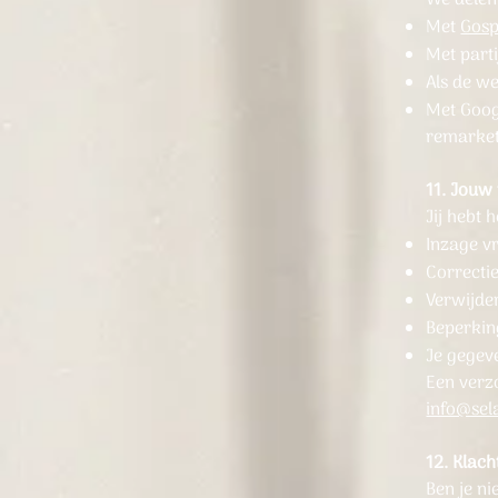
Met
Gosp
Met parti
Als de we
Met Goog
remarke
11. Jouw
Jij hebt 
Inzage v
Correctie
Verwijde
Beperkin
Je gegev
Een verz
info@sela
12. Klach
Ben je n