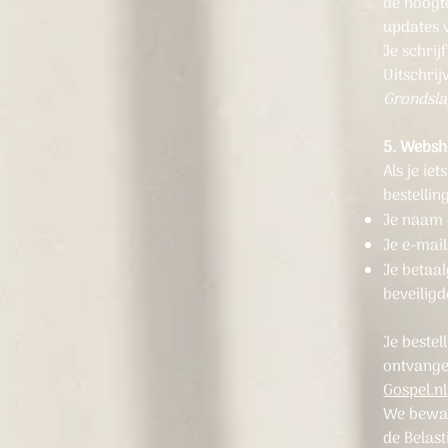
de hoogt
updates 
Je schrij
Uitschrij
Grondsla
5. Websh
Als je ie
bestelli
Je naam 
Je e-mai
Je betaal
beveilig
Je beste
ontvange
Gospel.nl
We beware
de Belast