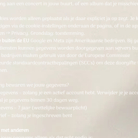
ing aan een concert in jouw buurt, of een album dat je misschi
.
ies worden alleen geplaatst als je daar expliciet ja op zegt. Je k
jzigen via de cookie-instellingen onderaan de pagina, of in de ap
ngen → Privacy. Grondslag: toestemming.
e buiten de EU
Google en Meta zijn Amerikaanse bedrijven. Bij g
diensten kunnen gegevens worden doorgegeven aan servers bu
e bedrijven maken gebruik van door de Europese Commissie
urde standaardcontractbepalingen (SCC's) om deze doorgifte 
men.
ang bewaren we jouw gegevens?
gevens – zolang je een actief account hebt. Verwijder je je ac
 al je gegevens binnen 30 dagen weg.
evens – 7 jaar (wettelijke bewaarplicht)
ief – zolang je ingeschreven bent
n met anderen
jouw gegevens alleen als dat echt nodig is: