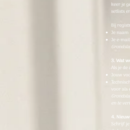
keer je g
setlists e
Bij regis
Je naam
Je e-mai
Grondsla
3. Wat w
Als je de
Jouw voor
Technisc
voor als 
Grondsla
en te ver
4. Nieuw
Schrijf j