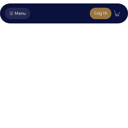
Log in
Menu
Muziekboek
extra's - U
Hier vind je het bonusmateriaal dat hoort bij jouw
aankoop.