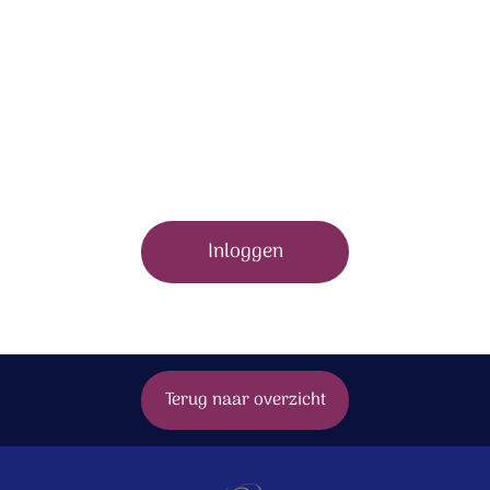
Om dit bonusmateriaal te bekijken moet je zijn
ingelogd.
Inloggen
Terug naar overzicht