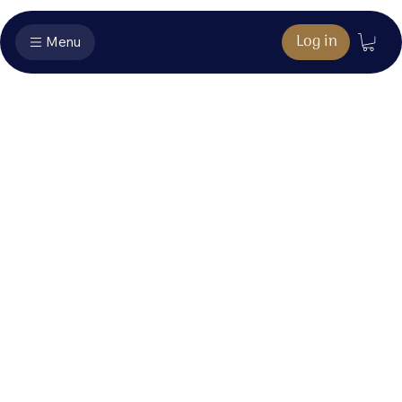
Log in
Menu
CD extra's - In
het licht
Hier vind je het bonusmateriaal dat hoort bij jouw
aankoop.