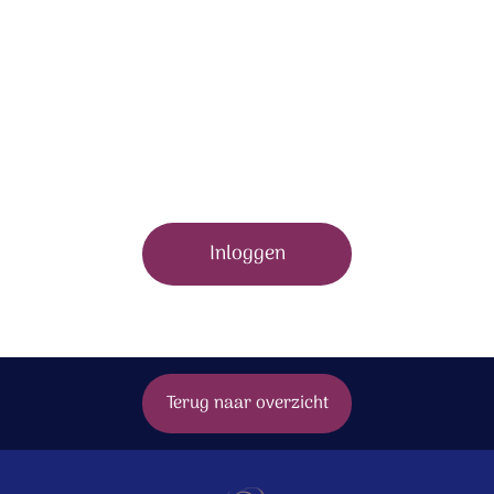
Om dit bonusmateriaal te bekijken moet je zijn
ingelogd.
Inloggen
Terug naar overzicht