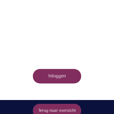
Om dit bonusmateriaal te bekijken moet je zijn
ingelogd.
Inloggen
Terug naar overzicht