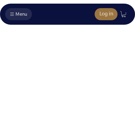
Log in
Menu
Muziekboek
extra's -
Koninkrijk
Hier vind je het bonusmateriaal dat hoort bij jouw
aankoop.