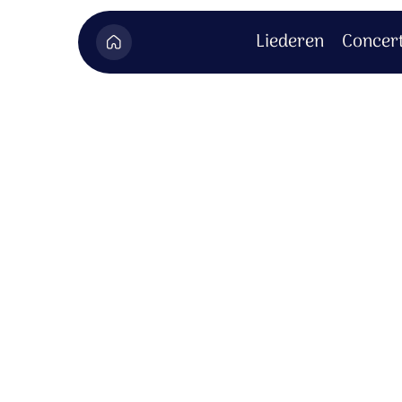
Liederen
Concer
CD extra's 
Hier vind je het bonusmateriaal dat hoo
Om dit bonusmateriaal te bekijken moet je zijn inge