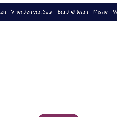
ten
Vrienden van Sela
Band & team
Missie
W
- God van leven
rt bij jouw aankoop.
logd.