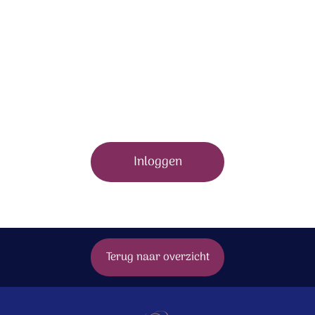
Om dit bonusmateriaal te bekijken moet je zijn
ingelogd.
Inloggen
Terug naar overzicht