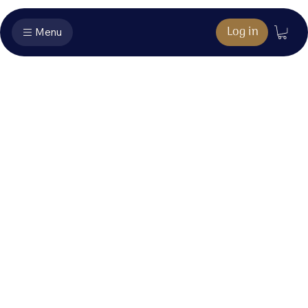
Log in
Menu
Muziekboek
extra's - Thuis
Hier vind je het bonusmateriaal dat hoort bij jouw
aankoop.