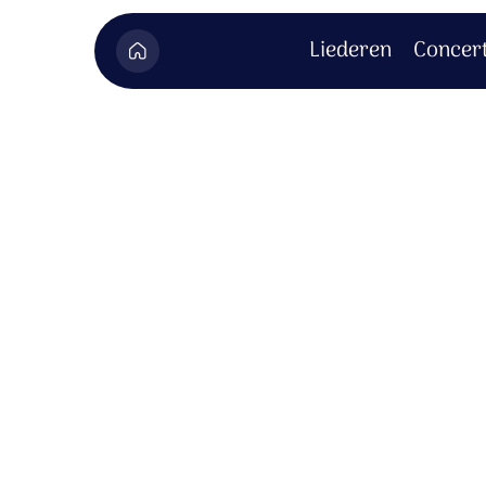
Liederen
Concer
CD extra's 
Hier vind je het bonusmateriaal dat hoo
Om dit bonusmateriaal te bekijken moet je zijn inge