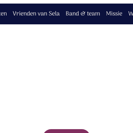
ten
Vrienden van Sela
Band & team
Missie
W
- Huis van vrede
rt bij jouw aankoop.
logd.