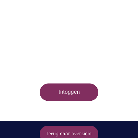
Om dit bonusmateriaal te bekijken moet je zijn
ingelogd.
Inloggen
Terug naar overzicht