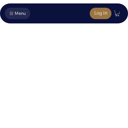
Log in
Menu
Muziekboek
extra's - Huis
van vrede
Hier vind je het bonusmateriaal dat hoort bij jouw
aankoop.