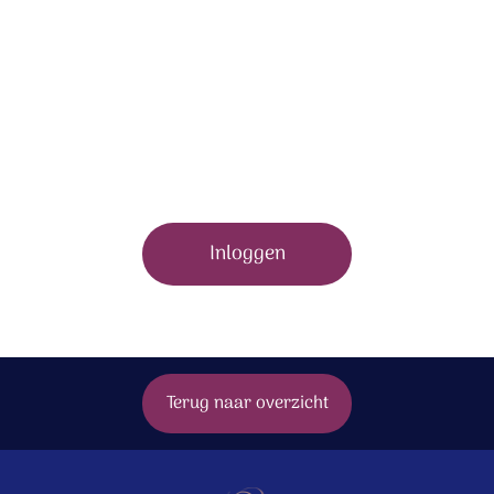
Om dit bonusmateriaal te bekijken moet je zijn
ingelogd.
Inloggen
Terug naar overzicht