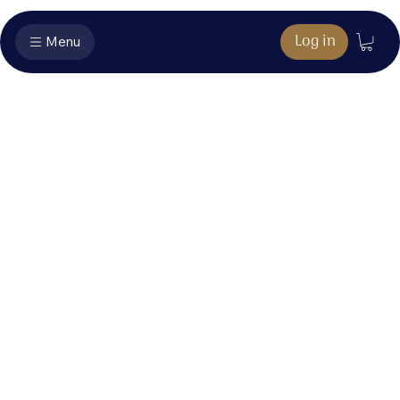
Log in
Menu
CD extra's - Via
Dolorosa
Hier vind je het bonusmateriaal dat hoort bij jouw
aankoop.