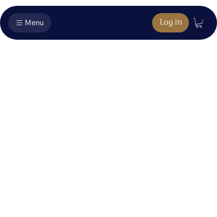
Log in
Menu
CD extra's -
Gloria
Hier vind je het bonusmateriaal dat hoort bij jouw
aankoop.