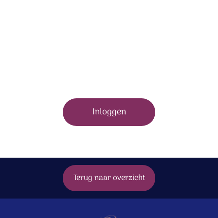
Om dit bonusmateriaal te bekijken moet je zijn
ingelogd.
Inloggen
Terug naar overzicht