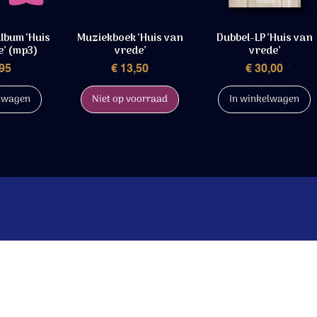
lbum ‘Huis
Muziekboek ‘Huis van
Dubbel-LP ‘Huis van
e’ (mp3)
vrede’
vrede’
s
Prijs
Prijs
,95
€ 13,50
€ 30,00
elwagen
Niet op voorraad
In winkelwagen