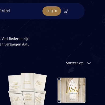
inkel
Log in
 Veel liederen zijn
een verlangen dat
die zijn armen
Sorteer op: