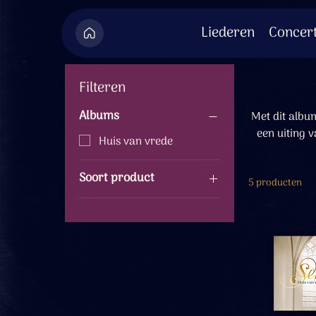
Liederen
Concer
Filteren
Albums
Met dit album
een uiting v
Huis van vrede
van alle
openhoudt. Of je nu een last draagt of juist het goede leven hebt geproefd: deze liederen zijn
Soort product
5 producten
CD's
Audiobestanden
Ansichtkaarten
LP's
Muziekboeken