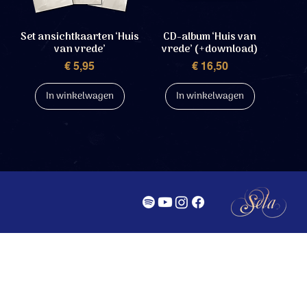
Set ansichtkaarten ‘Huis
CD-album ‘Huis van
van vrede’
vrede’ (+download)
Prijs
Prijs
€ 5,95
€ 16,50
In winkelwagen
In winkelwagen