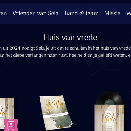
ten
Vrienden van Sela
Band & team
Missie
W
Huis van vrede
 uit 2024 nodigt Sela je uit om te schuilen in het huis van vrede.
an het diepe verlangen naar rust, heelheid en je geliefd weten, 
 eeuwen is. Ze brengen je bij de Bron van alle vrede, bij de God 
voor jou.