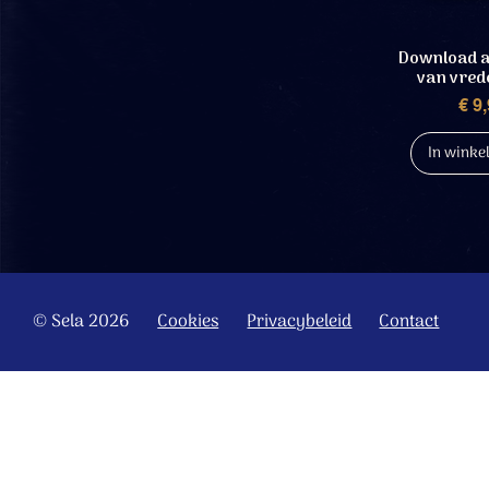
Download a
van vred
Prij
€ 9
In wink
© Sela 2026
Cookies
Privacybeleid
Contact