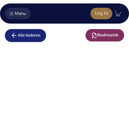
Log in
Menu
Bladmuziek
Alle liederen
Wees
verheugd
Jezus ik ben arm;
ik ben arm zonder U.
Jezus ik heb honger;
zonder U ben ik leeg.