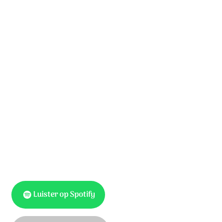
Jezus, ik ben ziek;
zonder U word ik nooit genezen.
Jezus wilt u tot mij komen?
Kom nu door uw Geest in mij wonen.
Jezus maak mijn ogen open,
om U te zien, U te geloven.
Dan zullen uw woorden vallen,
in mijn gebroken hart.
Luister op Spotify