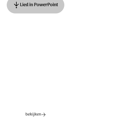
Lied in PowerPoint
Tekst & muziek: James MacMillan. © Stichting Sela
Music
Ontdek het hele album
bekijken