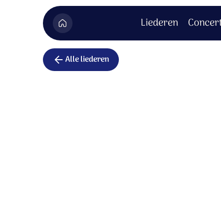
Liederen
Concer
Alle liederen
Zo is het b
Jezus als kind aan de wereld beloofd,
komt bij ons wonen als mens heel dichtbij.
Wie had durven dromen, wie had dit geloo
De Verlosser wordt mens zoals wij.
Zo stond het geschreven, zo is het beloofd;
een redder is gekomen, brengt iedereen ho