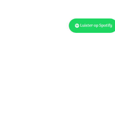
Luister op Spotify
.
Ook te vinden 
Hemelhoog 160
nd?
Tekst: Kinga Bán, Elbert
Kinga Bán © Stichting Se
oop!
ht.
door