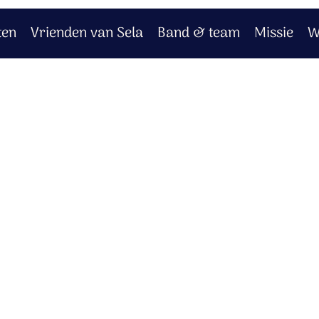
ten
Vrienden van Sela
Band & team
Missie
W
eloofd
fd?
op!