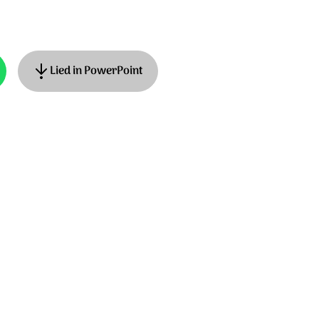
Lied in PowerPoint
als
 Smelt en Annemiek Schuurman. Muziek:
la Music