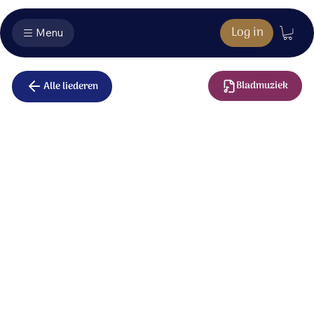
Log in
Menu
Bladmuziek
Alle liederen
Eén woord is
genoeg
Jezus, wij richten heel ons hart op U.
Naar wie anders kunnen wij gaan?
Help ons, wij zijn nergens zonder U.
Wees bewogen en raak ons aan.