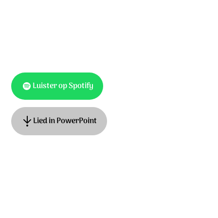
Luister op Spotify
Lied in PowerPoint
Tekst: Harold ten Cate, muziek: Anneke van Dijk-Quist,
James MacMillan. © 2019 Stichting Sela Music /
Smallstonemediasongs.com