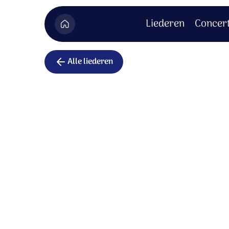
Liederen
Concer
Alle liederen
Hoor de en
zingen d'ee
Hoor de engelen zingen d'eer van de nieu
Vreed' op aarde, 't is vervuld: God verzoen
Voegt u, volken, in het koor, dat weerklinkt