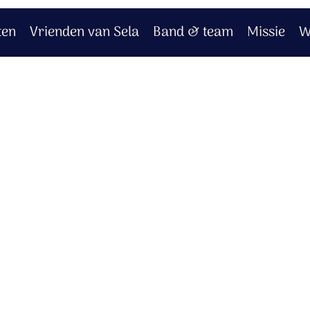
ten
Vrienden van Sela
Band & team
Missie
W
gelen
r
wgeboren Heer!
t der mensen schuld.
 de hemel door,