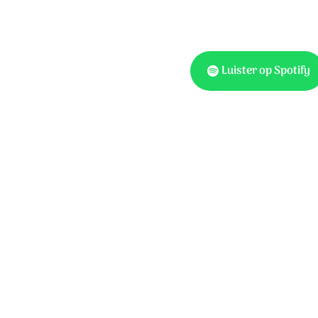
n Bethlehem!
wgeboren Heer!
istus, Vaders Zoon,
Luister op Spotify
e God behaagt.
eworden zijt,
.
wgeboren Heer!
Tekst: Charles Wesley, mu
e geeft,
tekst: W. Barnard. Oorspr.
tijd,
t graf,
den zijn.
wgeboren Heer!