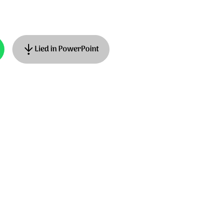
Lied in PowerPoint
ziek: Felix Mendelssohn Bartholdy, Ned.
 titel: Hark! the herald angels sing.