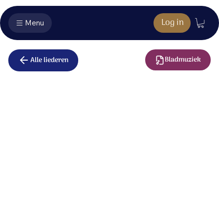
Log in
Menu
Bladmuziek
Alle liederen
Juicht / Hij is
verheerlijkt
Juicht, want Jezus is Heer.
Kinderen Sions, verblijdt u ter ere van Hem,
die ons liefheeft.
Hij is verrezen en leeft;