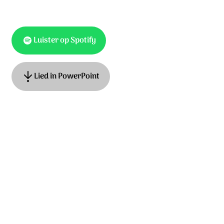
Luister op Spotify
Lied in PowerPoint
Tekst & muziek: Gijsbert Spijker. © Continental
Sound/Small Stone Media
Tekst & muziek: Twila Paris. Ned. tekst: Erik Riemens. ©
1985 Mountain Spring Music/Straightway Music/Small
Stone Media
Ontdek het hele album