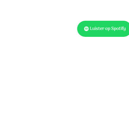
stormen zou bevelen?
l in zich draagt?
ods gelaat.
Luister op Spotify
n op.
an God!
Oorspronkelijke titel: M
muziek: Buddy Greene, Ne
schepping zag beginnen?
Word Music/Rufus Music
wereld terug zal winnen?
oon als lam van God?
s.