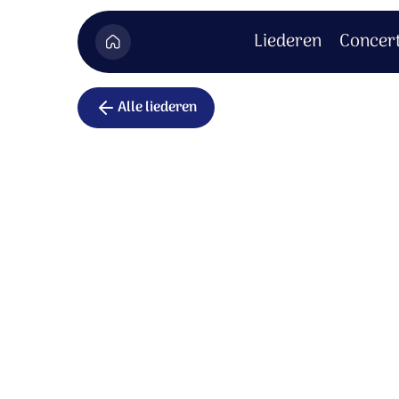
Liederen
Concer
Alle liederen
Maria, had 
Maria, had je door dat jouw baby ooit zo
Maria, had je door dat jouw baby ooit de 
Kon jij al zien hoe jouw eigen zoon je hart
Jij schonk dit kind het leven en Hij schenkt
Maria, had je door dat jouw baby ooit de 