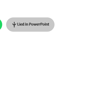
Lied in PowerPoint
ary did you know, tekst: Mark Lowry
derlandse tekst: Roeland Smith. © 1991
 (adm. by Smallstonemediasongs.com)