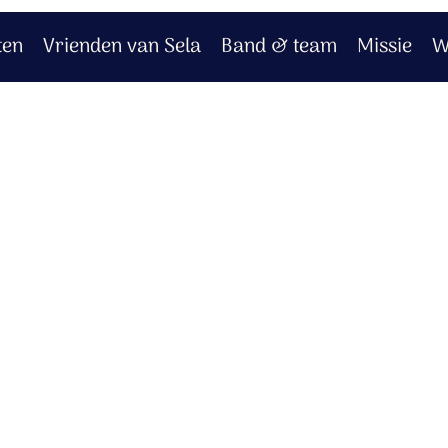
ten
Vrienden van Sela
Band & team
Missie
W
je door
u wandelen op water?
mensheid vrij zou maken?
 vernieuwen zou?
 het weer aan jou.
blinden zou genezen?