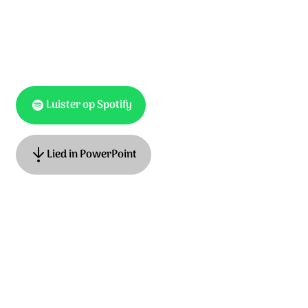
Luister op Spotify
Lied in PowerPoint
Traditional.
Ontdek het hele album