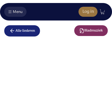
Log in
Menu
Bladmuziek
Alle liederen
O kom, o kom,
Immanuël
O kom, o kom, Immanuël,
verlos uw volk, uw Israël,
herstel het van ellende weer,
zodat het looft uw naam, o Heer!