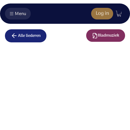
Log in
Menu
Bladmuziek
Alle liederen
Op U, mijn
Heiland blijf ik
hopen
Op U, mijn Heiland, blijf ik hopen.