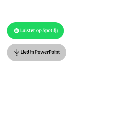
Luister op Spotify
Lied in PowerPoint
Tekst: Carol Wilhelm Osterwald. Muziek: Johann
Wolfgang Franck.
© ISK
Ontdek het hele album