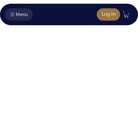
Log in
Menu
Muziekboek
extra's - In het
licht
Hier vind je het bonusmateriaal dat hoort bij jouw
aankoop.