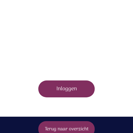
Om dit bonusmateriaal te bekijken moet je zijn
ingelogd.
Inloggen
Terug naar overzicht