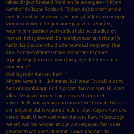
tekstschrijver Roeland Smith en Sela-zangeres Mirjam 
Kerkhof-de Jager. Roeland: “Tijdens de kloosterretraite 
met de band spraken we over hoe schuldgevoelens op je 
kunnen drukken. Dingen waar je je voor schaamt, 
waarin je misschien wel relaties hebt beschadigd en 
mensen hebt gekwetst. En hoe bijzonder en belangrijk 
het is dat God die schuld echt helemaal wegveegt. Hoe 
kun je anders ruimte vinden om verder te gaan? 
Tegelijkertijd kan het enorm lastig zijn dat ten volle te 
omarmen.”
God is groter dan ons hart
Mirjam vertelt: In 1 Johannes 3:20 staat 'En zelfs als ons 
hart ons aanklaagt: God is groter dan ons hart, Hij weet 
alles.' Jezus veroordeelt niet. En als Hij ons niet 
veroordeelt, wie zijn wij dan om dat wel te doen. Dat is 
een gegeven dat terugkomt in de bridge: Als ons hart ons 
veroordeelt, U bent veel meer dan ons hart. In Jezus zijn 
we vrij van het oordeel en zijn we vergeven. Dat is deel 
geworden van onze identiteit.” Download hier de 