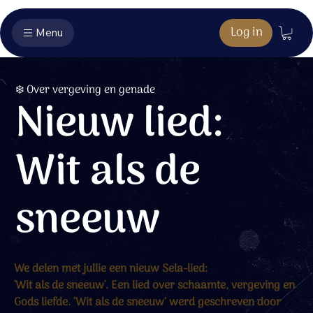
Log in
Menu
❄️ Over vergeving en genade
Nieuw lied:
Wit als de
sneeuw
We delen met jullie een nieuw Sela-lied: 
'Wit als de sneeuw'. Een lied over schaamte, vergeving en 
Gods liefde. ‘Wit als de sneeuw’ werd geschreven door 