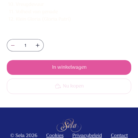
Vreugdevuur
Volheid van genade
Klein Gloria (Gloria Patri)
Aantal
In winkelwagen
Nu kopen
© Sela 2026
Cookies
Privacybeleid
Contact