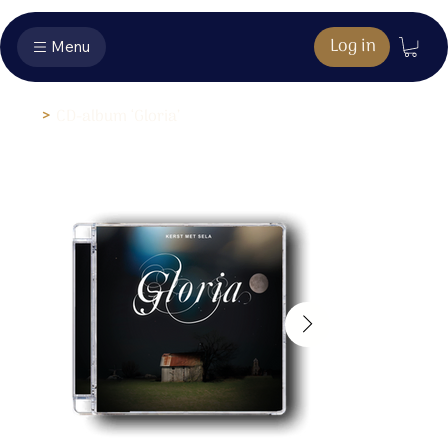
Log in
Menu
>
CD-album ‘Gloria’