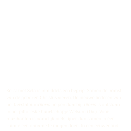
CD-album ‘Gloria’
Productcode:
Productcode
9789078883791
9789078883791
Prijs
€ 15,00
Kerst met Sela is inmiddels een begrip. Samen de komst
van de geboren Christus vieren. De nieuwe liederen van
het kerstalbum
Gloria
helpen daarbij.
Gloria
is ontstaan
in het pittoreske buurtschapje Welsum (Ov.). Voor
muzikanten is namelijk niets fijner dan samen in één
ruimte een opname te mogen doen. In een eeuwenoud