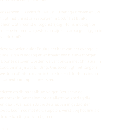
Christus verborgen in God.
olossenzen 3:3 schrijft Paulus: “U bent gestorven en uw
n ligt met Christus verborgen in God.” Het klinkt
chien wat vreemd of tegenstrijdig. Het is moeilijk te
en. Hoe kunnen we gestorven zijn en verborgen liggen in
evende God?
deze woorden duidt Paulus het hart van het evangelie:
oude leven is voorbij en er breekt een nieuwe morgen
 Door te geloven worden we verbonden met Christus, in
 dood én in zijn opstanding. Ons leven ligt niet langer in
we doen of laten, maar in Christus zelf. In Hem vinden
nze bestemming en onze vrede.
iederen op dit paasalbum volgen Jezus van de
enkomst in Jeruzalem tot de allermooiste dag die
n gaat. We hopen dat je de stappen in gedachten
oopt. Leef mee met de discipelen, verstil bij het kruis en
 de opstanding uitbundig mee.
eren: