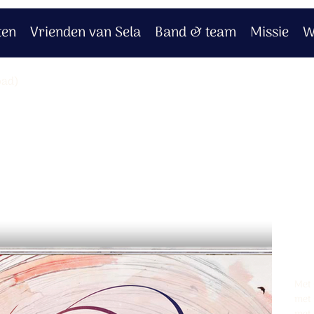
ten
Vrienden van Sela
Band & team
Missie
W
oad)
C
C
(
Pro
Prijs
€ 1
Met 
met 