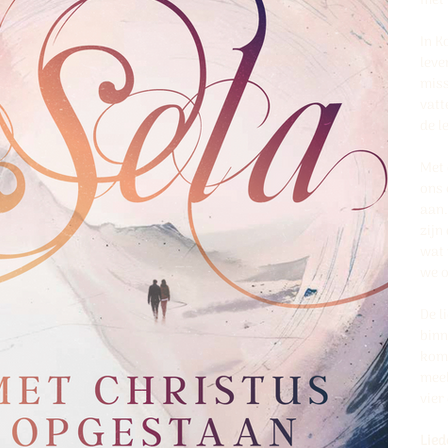
met 
In K
leve
miss
vatt
de l
Met 
ons 
aan.
zijn
wat 
we o
De l
binn
kome
meel
vier
Lied