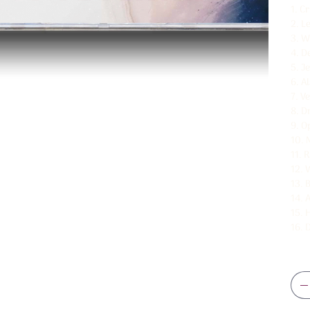
1. C
2. L
3. 
4. D
5. Je
6. Al
7. V
8. D
9. O
10. 
11. 
12. 
13. 
14. 
15. 
16. 
Aan