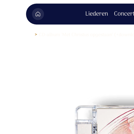
Liederen
Concer
>
CD-album ‘Met Christus opgestaan’ (+downl