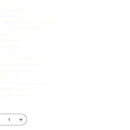
rucifixus
eve de koning
We gedenken
e hemelkoning valt (Getsemane)
zus, blijf heel dicht bij mij
s het stil blijft
ergeef ons
rie jaar lang
pgestaan
Met Christus opgestaan
Raak mijn wonden aan
Wit als de sneeuw
Blaas in ons
Aan de koning van de eeuwen
Het nieuwe leven
Die allermooiste dag
tal