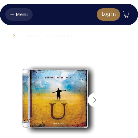
Log in
Menu
>
CD-album ‘U’ (+download)