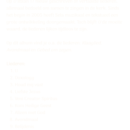
Op
U
staan 17 nieuw geschreven of vertaalde liederen,
allemaal bedoeld om samen te zingen in de kerk. Sinds
het begin in 2005 heeft Sela muzikaal en tekstueel een
grote ontwikkeling doorgemaakt. Toch blijft
U
de moeite
waard, de liederen lijken tijdloos te zijn.
Op dit album vind je o.a. de liederen:
Klaaglied,
Avondmaal
en
Gebed om zegen.
Liederen:
U
Doxology
Houd mij vast
Liefste Jezus
Veni Creator Spiritus
Kom Heilige Geest
Alleen met God
Avondmaal
Belijdenis