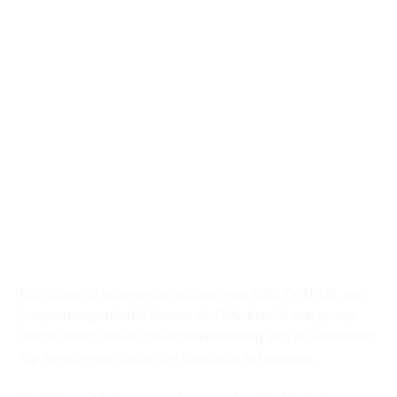
CD-album ‘U’
(+download)
Productcode:
Productcode
9789078883234
9789078883234
Prijs
€ 12,50
Het album
U
is de eerste uitgave van Sela. De HGJB, een
jongerenorganisatie binnen de PKN, bracht een groep
muzikanten samen om de vernieuwing van de liedbundel
‘Op Toonhoogte’ onder de aandacht te brengen.