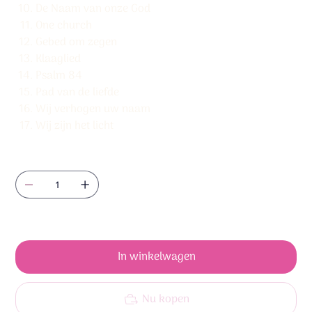
De Naam van onze God
One church
Gebed om zegen
Klaaglied
Psalm 84
Pad van de liefde
Wij verhogen uw naam
Wij zijn het licht
Aantal
Nog maar 9 op voorraad
In winkelwagen
Nu kopen