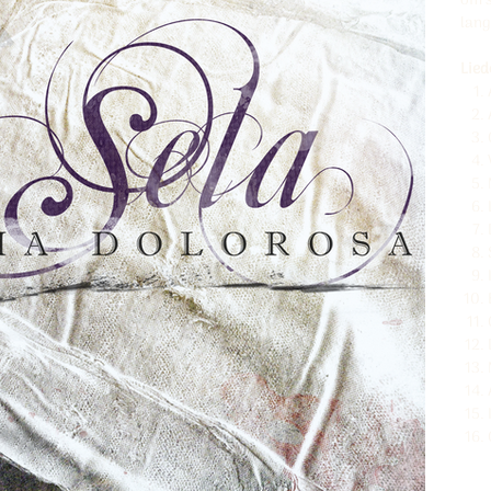
om s
lang
Lied
Aan