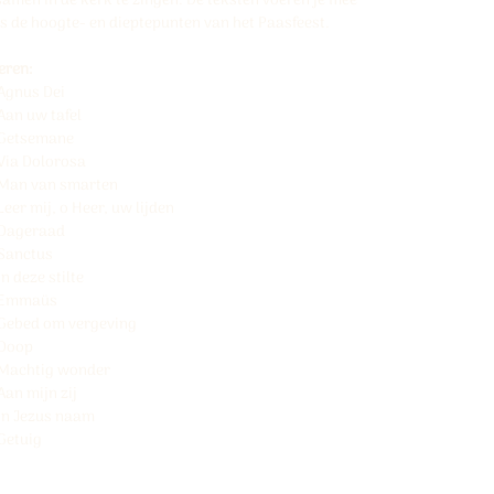
amen in de kerk te zingen. De teksten voeren je mee
s de hoogte- en dieptepunten van het Paasfeest.
eren:
Agnus Dei
Aan uw tafel
Getsemane
Via Dolorosa
Man van smarten
Leer mij, o Heer, uw lijden
Dageraad
Sanctus
In deze stilte
Emmaüs
Gebed om vergeving
Doop
Machtig wonder
Aan mijn zij
In Jezus naam
Getuig
tal