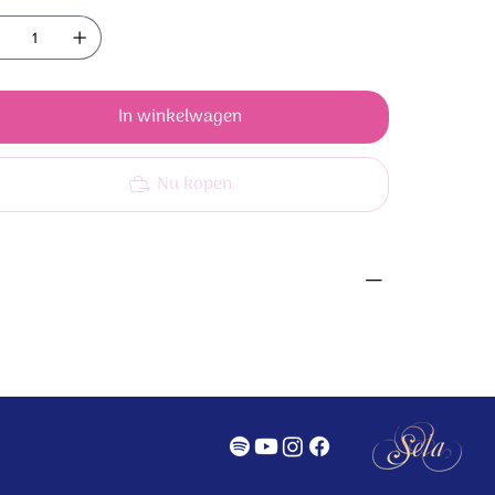
In winkelwagen
Nu kopen
r
2