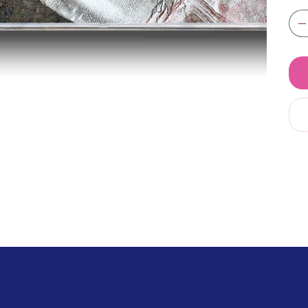
Jaa
201