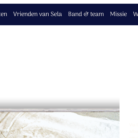
ten
Vrienden van Sela
Band & team
Missie
W
C
D
(
Pro
Prijs
€ 1
Via 
albu