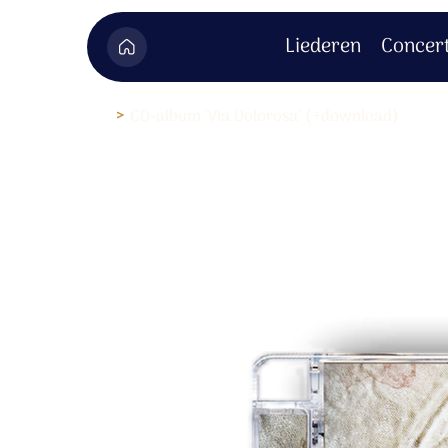
Liederen
Concer
>
CD-album ‘Via Dolorosa’ (+download)