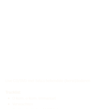
Download album 'Live
in Gouda' (mp3)
Productcode:
Productcode
5061337111260
5061337111260
Prijs
€ 9,95
Live CD/DVD met Sela's bekendste (kerst)liederen
Tracklist:
O kom, o kom, Immanuel
Verwachten