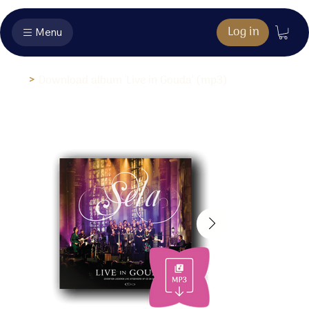
Log in
Menu
>
Download album 'Live in Gouda' (mp3)