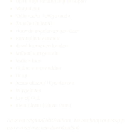
Op U, mijn Heiland blijf ik hopen
Magnificat
Stille nacht, heilige nacht
Zo is het beloofd
Hoor de engelen zingen d'eer
Komt allen tezamen
Ik wil komen en knielen
Volheid van genade
Vaders huis
God is in ons midden
Doop
Jezus alleen / Hij is de rots
Wij geloven
Ere zij God
Klein Gloria (Gloria Patri)
Dit is een digitaal MP3-album. Na aankoop ontvang je
een e-mail met een downloadlink.