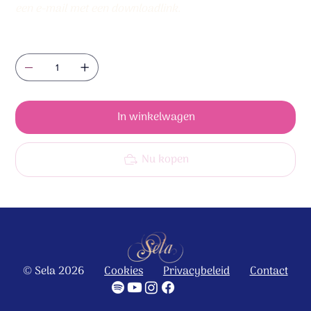
een e-mail met een downloadlink.
Aantal
In winkelwagen
Nu kopen
© Sela 2026
Cookies
Privacybeleid
Contact