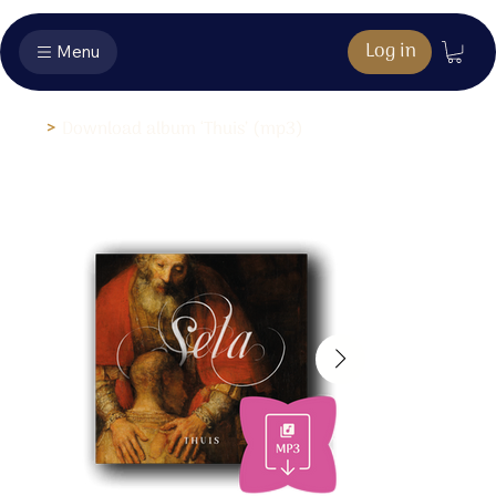
Log in
Menu
>
Download album ‘Thuis’ (mp3)