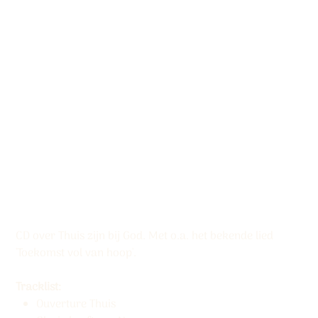
Download album
‘Thuis’ (mp3)
Productcode:
Productcode
5061337111208
5061337111208
Prijs
€ 9,95
CD over Thuis zijn bij God. Met o.a. het bekende lied
'Toekomst vol van hoop'.
Tracklist:
Ouverture Thuis