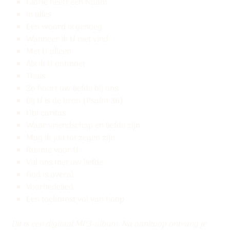
Glorie heeft een Naam
In alles
Eén woord is genoeg
Wanneer ik U niet vind
Met U alleen
Als ik U ontmoet
Thuis
Zo hoort uw liefde bij ons
Bij U is de bron (Psalm 36)
Ubi caritas
Waar vriendschap en liefde zijn
Mag ik jou tot zegen zijn
Ruimte voor U
Vul ons met uw liefde
God is overal
Voorbedelied
Een toekomst vol van hoop
Dit is een digitaal MP3-album. Na aankoop ontvang je