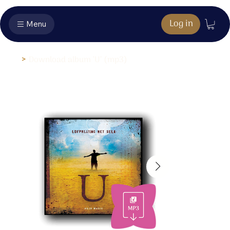
Log in
Menu
>
Download album ‘U’ (mp3)