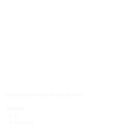
Download album ‘U’
(mp3)
Productcode:
Productcode
5061337111277
5061337111277
Prijs
€ 9,95
Nieuwe liederen over diverse thema's.
Tracklist:
U
Doxology