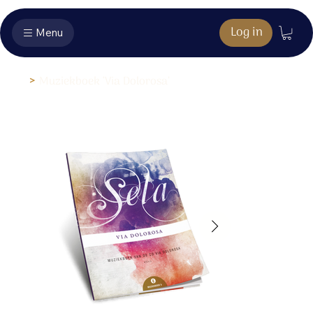
Log in
Menu
>
Muziekboek ‘Via Dolorosa’