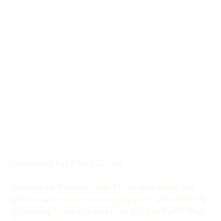
Muziekboek ‘Via
Dolorosa’
Productcode:
Productcode
9789490864965
9789490864965
Prijs
€ 13,50
Muziekboek bij CD Via Dolorosa
Muziekboeken bevatten uitgebreide bladmuziek met
gehele muzieknotatie voor orgel/piano + akkoorden. Bij
je bestelling ontvang je direct ook de digitale pdf's die je