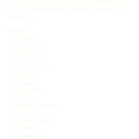
kunt gebruiken op computer/tablet. Daarnaast krijg je
toegang tot een pagina met extra bonusmateriaal voor
muzikanten.
Tracklist:
Agnus Dei
Aan uw tafel
Getsemane
Via Dolorosa
Man van smarten
Dageraad
Sanctus
In deze stilte
Emmaüs
Gebed om vergeving
Doop
Machtig wonder
Aan mijn zij
In Jezus naam