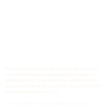
Muziekboek ‘Votum’
Productcode:
Productcode
9789490864934
9789490864934
Prijs
€ 13,50
Na het warme ontvangst van het eerste album U en de
concertreeks die daarop volgde, ging Sela verder als
zelfstandige band. In samenwerking met tekstschrijver
Hans Maat ontstond het veelkleurige en goed in de kerk
zingbare album Votum in 2007.
In dit muziekboek vind je de bladmuziek van alle