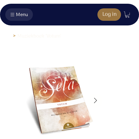
Log in
Menu
>
Muziekboek ‘Votum’