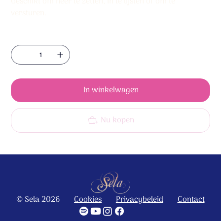
Geschikt om neer te zetten, in te lijsten of om te
versturen.
Aantal
In winkelwagen
Nu kopen
© Sela 2026
Cookies
Privacybeleid
Contact