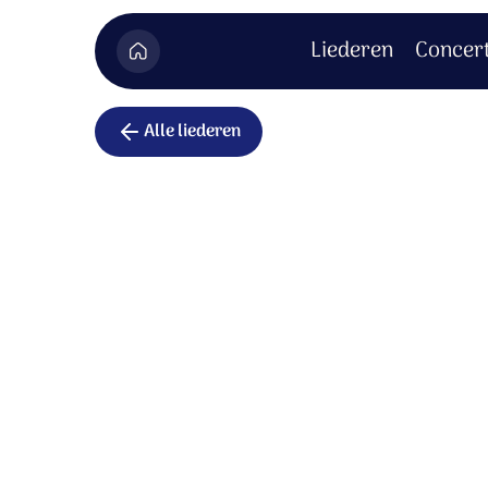
Liederen
Concer
Alle liederen
Wit als de
Wit als de sneeuw,
zo ben ik in uw ogen.
Heilig en schoon,
zo ben ik in uw ogen
.
Jezus, ik kan er haast niet bij: