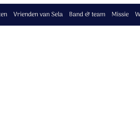
ten
Vrienden van Sela
Band & team
Missie
W
 sneeuw