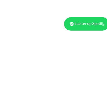
Luister op Spotify
Tekst: Mirjam Kerkhof-de
Kerkhof-de Jager © 2026 