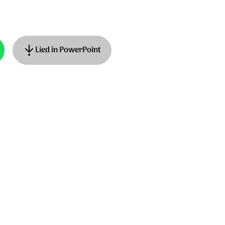
Lied in PowerPoint
 Jager, Roeland Smith Muziek: Mirjam
Stichting Sela Music