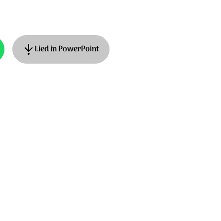
Lied in PowerPoint
 Jager, Roeland Smith Muziek: Mirjam
Stichting Sela Music