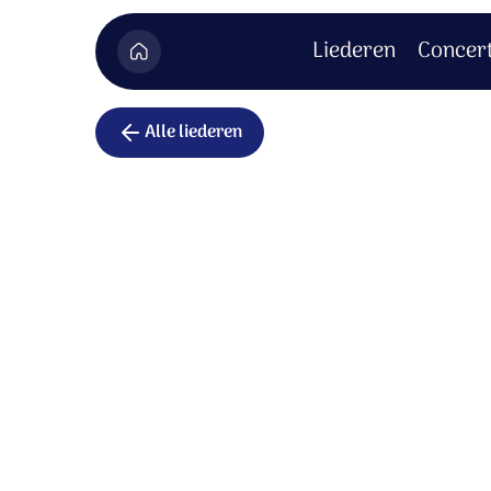
Liederen
Concer
Alle liederen
Wit als de
Wit als de sneeuw,
zo ben ik in uw ogen.
Heilig en schoon,
zo ben ik in uw ogen
.
Jezus, ik kan er haast niet bij: