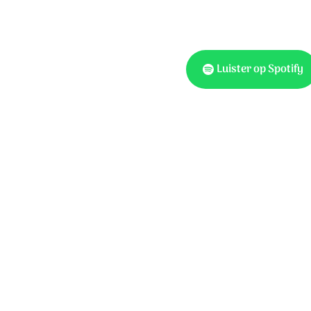
Luister op Spotify
Tekst: Mirjam Kerkhof-de
Kerkhof-de Jager © 2026 