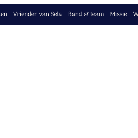
ten
Vrienden van Sela
Band & team
Missie
W
 sneeuw